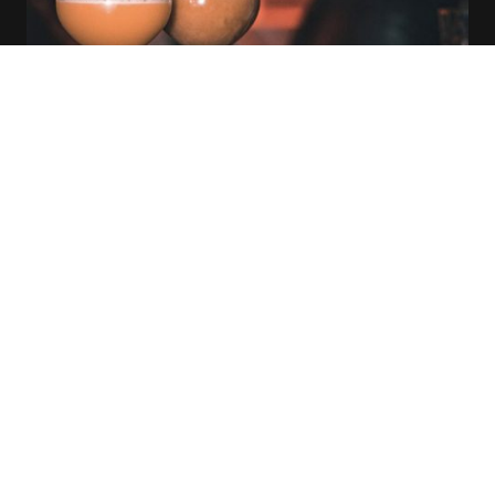
Fort de nombreuses expériences réussies,
Meta Event
a eu
le privilège de collaborer avec diverses entreprises pour
transformer leurs événements en moments inoubliables.
Découvrez ci-dessous quelques-uns des projets marquants
qui illustrent notre expertise et notre capacité à répondre
aux besoins uniques de chaque client.